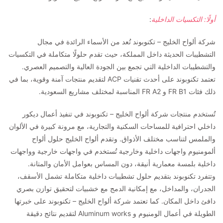
أولًا: التكسيات الداخلية
:
شركة ألواح الخليج – تكنوبوند تُعد من الأسماء الرائدة في مجال
التشطيبات الحديثة داخل المملكة، حيث تقدم حلولًا متكاملة في التكسيات
والتشطيبات الداخلية التي تجمع بين الجودة العالية والتصميم العصري.
تعتمد تكنوبوند على أحدث تقنيات ACP لتقديم منتجات آمنة وقوية، بما في
ذلك فئات FR B1 و FR A2 المناسبة لمختلف مشاريع السعودية.
تُستخدم منتجات شركة ألواح الخليج – تكنوبوند في تنفيذ أعمال ديكور
داخلي احترافية للمساحات السكنية والتجارية، مع مرونة كبيرة في الألوان
والملمس لتناسب مختلف الأذواق. وتقدم ألواح الخليج حلول ألواح
ألمومنيوم واجهات داخلية وخارجية تُستخدم في واجهات خارجية وواجهات
داخلية بلمسة معمارية أنيقة، دون المساس بعوامل الأمان والمتانة.
وتتفرد تكنوبوند بتقديم حلول تشطيبات داخلية متكاملة تشمل الأسقف،
الجدران، والمداخل، مع إمكانية الدمج مع خشبيات لتحقيق توازن بصري
دافئ داخل المكان. كما تعتمد شركة ألواح الخليج – تكنوبوند على خبرتها
الطويلة في أعمال الومنيوم و Aluminum works لتقديم نتائج دقيقة